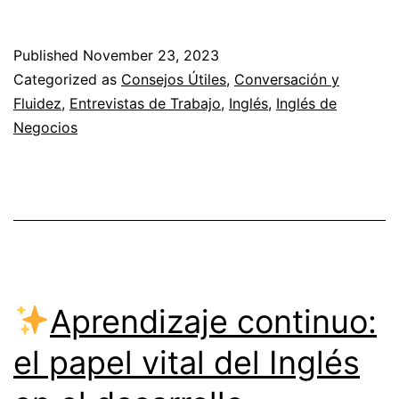
Vocabulario
para
Published
November 23, 2023
llamadas
Categorized as
Consejos Útiles
,
Conversación y
y
Fluidez
,
Entrevistas de Trabajo
,
Inglés
,
Inglés de
Negocios
reuniones
de
trabajo
en
inglés
Aprendizaje continuo:
el papel vital del Inglés