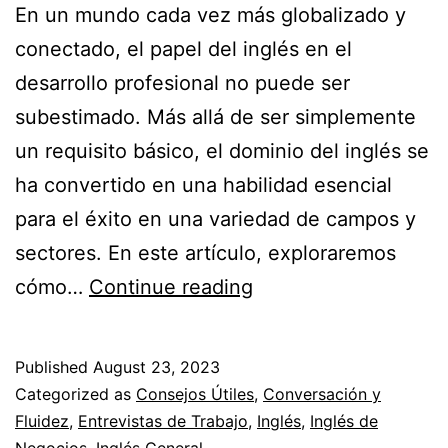
En un mundo cada vez más globalizado y
conectado, el papel del inglés en el
desarrollo profesional no puede ser
subestimado. Más allá de ser simplemente
un requisito básico, el dominio del inglés se
ha convertido en una habilidad esencial
para el éxito en una variedad de campos y
sectores. En este artículo, exploraremos
cómo…
Continue reading
Aprendizaje
continuo:
Published
August 23, 2023
el
Categorized as
Consejos Útiles
,
Conversación y
papel
Fluidez
,
Entrevistas de Trabajo
,
Inglés
,
Inglés de