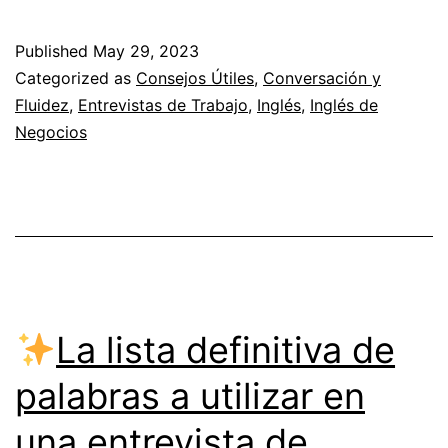
10
expresiones
Published
May 29, 2023
útiles
Categorized as
Consejos Útiles
,
Conversación y
para
Fluidez
,
Entrevistas de Trabajo
,
Inglés
,
Inglés de
Negocios
hablar
sobre
tu
carrera
profesional
en
La lista definitiva de
Inglés
palabras a utilizar en
una entrevista de