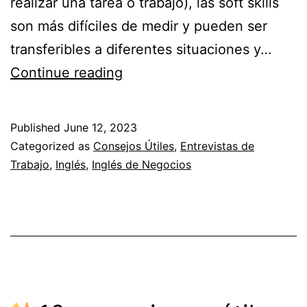
realizar una tarea o trabajo), las soft skills
son más difíciles de medir y pueden ser
transferibles a diferentes situaciones y…
Continue reading
Las
mejores
Published
June 12, 2023
Soft
Categorized as
Consejos Útiles
,
Entrevistas de
Skills
Trabajo
,
Inglés
,
Inglés de Negocios
para
incluir
en
tu
CV
en