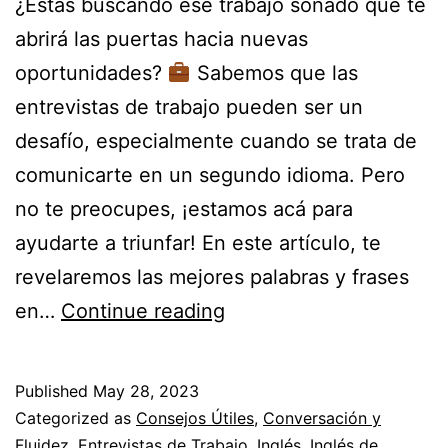
¿Estás buscando ese trabajo soñado que te
abrirá las puertas hacia nuevas
oportunidades?
Sabemos que las
entrevistas de trabajo pueden ser un
desafío, especialmente cuando se trata de
comunicarte en un segundo idioma. Pero
no te preocupes, ¡estamos acá para
ayudarte a triunfar! En este artículo, te
revelaremos las mejores palabras y frases
en…
Continue reading
La
lista
Published
May 28, 2023
definitiva
Categorized as
Consejos Útiles
,
Conversación y
de
Fluidez
,
Entrevistas de Trabajo
,
Inglés
,
Inglés de