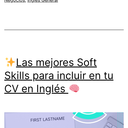
Negocios
,
Inglés General
vital
del
Inglés
en
el
desarrollo
Las mejores Soft
profesional
actual
Skills para incluir en tu
CV en Inglés