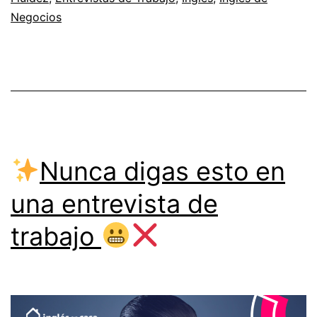
Negocios
palabras
a
utilizar
en
una
entrevista
Nunca digas esto en
de
trabajo
una entrevista de
en
trabajo
Inglés