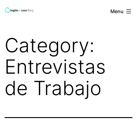
Skip
BLOG
Menu
to
de
content
INGLES
Category:
EN
CASA
Entrevistas
de Trabajo