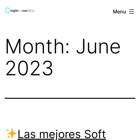
Skip
BLOG
Menu
to
de
content
INGLES
Month:
June
EN
CASA
2023
Las mejores Soft