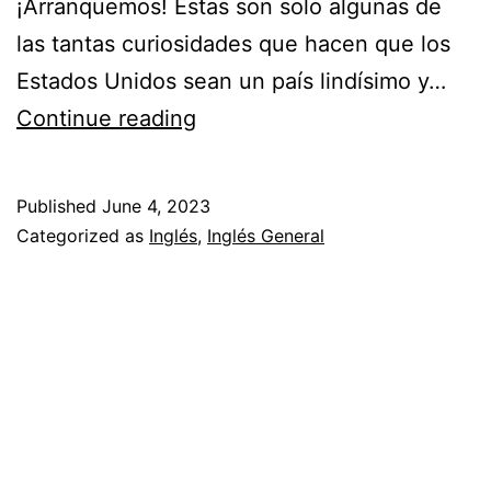
¡Arranquemos! Estas son solo algunas de
las tantas curiosidades que hacen que los
Estados Unidos sean un país lindísimo y…
Continue reading
10
cosas
Published
June 4, 2023
que
Categorized as
Inglés
,
Inglés General
no
sabías
sobre
Estados
Unidos