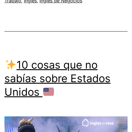
Skills
Trabajo
,
Inglés
,
Inglés de Negocios
para
incluir
en
tu
CV
en
10 cosas que no
Inglés
sabías sobre Estados
Unidos