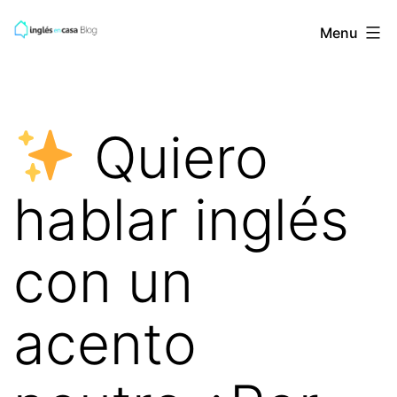
Skip
BLOG
Menu
to
de
content
INGLES
EN
Quiero
CASA
hablar inglés
con un
acento