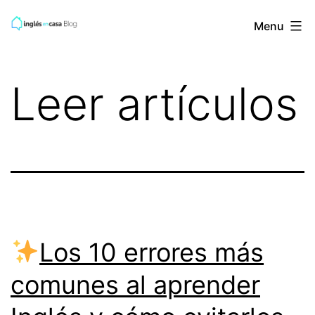
Skip
BLOG
Menu
to
de
content
INGLES
Leer artículos
EN
CASA
Los 10 errores más
comunes al aprender